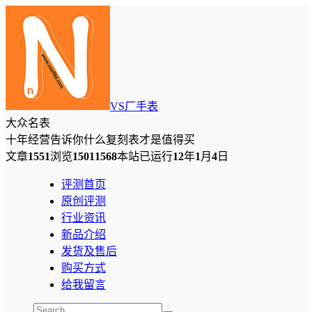
VS厂手表
大众名表
十年经营告诉你什么复刻表才是值得买
文章
1551
浏览
15011568
本站已运行
12
年
1
月
4
日
评测首页
原创评测
行业资讯
新品介绍
发货及售后
购买方式
给我留言