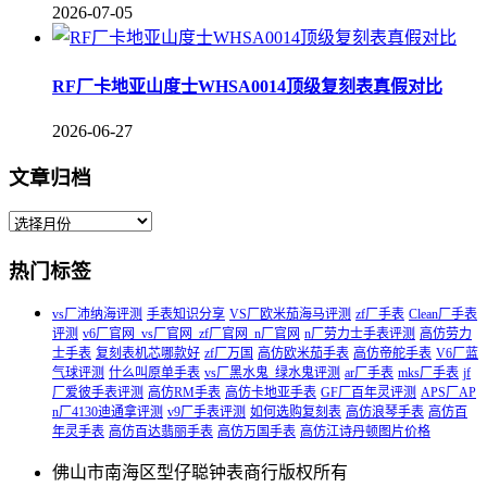
2026-07-05
RF厂卡地亚山度士WHSA0014顶级复刻表真假对比
2026-06-27
文章归档
热门标签
vs厂沛纳海评测
手表知识分享
VS厂欧米茄海马评测
zf厂手表
Clean厂手表
评测
v6厂官网_vs厂官网_zf厂官网_n厂官网
n厂劳力士手表评测
高仿劳力
士手表
复刻表机芯哪款好
zf厂万国
高仿欧米茄手表
高仿帝舵手表
V6厂蓝
气球评测
什么叫原单手表
vs厂黑水鬼_绿水鬼评测
ar厂手表
mks厂手表
jf
厂爱彼手表评测
高仿RM手表
高仿卡地亚手表
GF厂百年灵评测
APS厂AP
n厂4130迪通拿评测
v9厂手表评测
如何选购复刻表
高仿浪琴手表
高仿百
年灵手表
高仿百达翡丽手表
高仿万国手表
高仿江诗丹顿图片价格
佛山市南海区型仔聪钟表商行版权所有