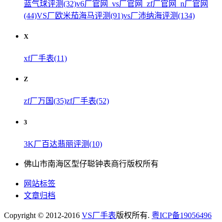
蓝气球评测(32)
v6厂官网_vs厂官网_zf厂官网_n厂官网
(44)
VS厂欧米茄海马评测(91)
vs厂沛纳海评测(134)
X
xf厂手表(11)
Z
zf厂万国(35)
zf厂手表(52)
3
3K厂百达翡丽评测(10)
佛山市南海区型仔聪钟表商行版权所有
网站标签
文章归档
Copyright © 2012-2016
VS厂手表
版权所有.
粤ICP备19056496