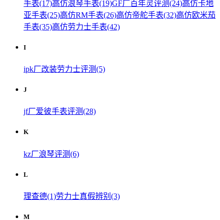
手表(17)
高仿浪琴手表(19)
GF厂百年灵评测(24)
高仿卡地
亚手表(25)
高仿RM手表(26)
高仿帝舵手表(32)
高仿欧米茄
手表(35)
高仿劳力士手表(42)
I
ipk厂改装劳力士评测(5)
J
jf厂爱彼手表评测(28)
K
kz厂浪琴评测(6)
L
理查德(1)
劳力士真假辨别(3)
M