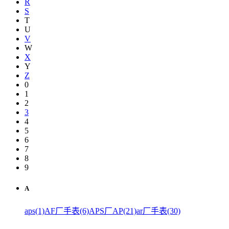
R
S
T
U
V
W
X
Y
Z
0
1
2
3
4
5
6
7
8
9
A
aps(1)
AF厂手表(6)
APS厂AP(21)
ar厂手表(30)