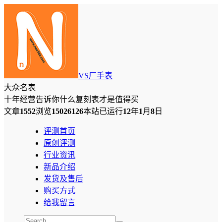
VS厂手表
大众名表
十年经营告诉你什么复刻表才是值得买
文章
1552
浏览
15026126
本站已运行
12
年
1
月
8
日
评测首页
原创评测
行业资讯
新品介绍
发货及售后
购买方式
给我留言