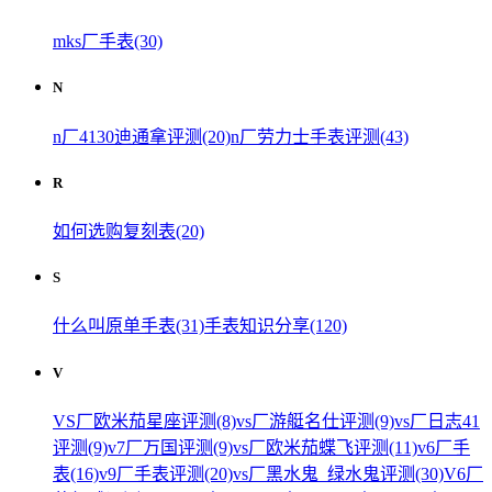
mks厂手表(30)
N
n厂4130迪通拿评测(20)
n厂劳力士手表评测(43)
R
如何选购复刻表(20)
S
什么叫原单手表(31)
手表知识分享(120)
V
VS厂欧米茄星座评测(8)
vs厂游艇名仕评测(9)
vs厂日志41
评测(9)
v7厂万国评测(9)
vs厂欧米茄蝶飞评测(11)
v6厂手
表(16)
v9厂手表评测(20)
vs厂黑水鬼_绿水鬼评测(30)
V6厂