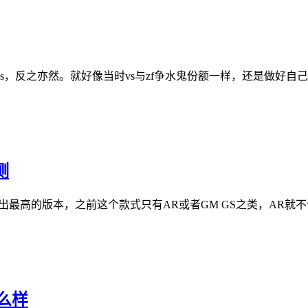
vs，反之亦然。就好像当时vs与zf争水鬼份额一样，还是做好
测
配件，出最高的版本，之前这个款式只有AR或者GM GS之类，AR
怎么样