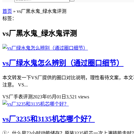
首页
»
vs厂黑水鬼_绿水鬼评测
标签：
vs厂黑水鬼_绿水鬼评测
vs厂绿水鬼怎么辨别（通过圈口细节）
本文转发一下VS厂提供的圈口对比说明，理性看待文案，本文
注意。 VS...
VS厂手表评测
2023年05月01日
3,521 views
vs厂3235和3135机芯哪个好？
①：什么是72小时动能储存？原装3235机芯一次上满链能走时72小