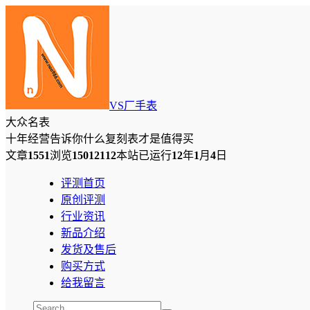
VS厂手表
大众名表
十年经营告诉你什么复刻表才是值得买
文章
1551
浏览
15012112
本站已运行
12
年
1
月
4
日
评测首页
原创评测
行业资讯
新品介绍
发货及售后
购买方式
给我留言