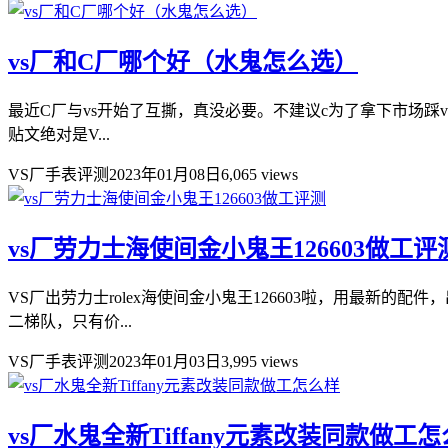
vs厂和C厂哪个好（水鬼怎么选）
最近C厂与vs开始了互撕，真没必要。不建议c为了拿下市场踩
贴文绝对是V...
VS厂手表评测
2023年01月08日
6,065 views
vs厂劳力士海使间金小鬼王126603做工评
VS厂出劳力士rolex海使间金小鬼王126603啦，用最新的
二梯队，只有价...
VS厂手表评测
2023年01月03日
3,995 views
vs厂水鬼全新Tiffany元素改装同款做工