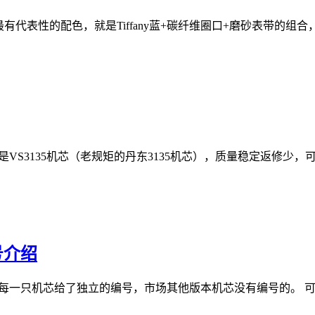
表性的配色，就是Tiffany蓝+碳纤维圈口+磨砂表带的组合，最
VS3135机芯（老规矩的丹东3135机芯），质量稳定返修少，
号介绍
每一只机芯给了独立的编号，市场其他版本机芯没有编号的。 