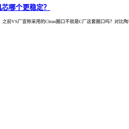
海机芯哪个更稳定？
之前VS厂宣称采用的Clean圈口不就是C厂这套圈口吗？对