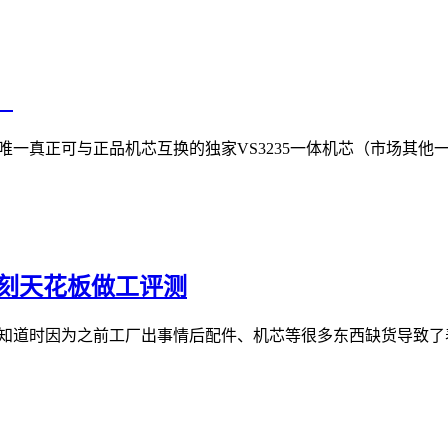
！
搭载了唯一真正可与正品机芯互换的独家VS3235一体机芯（市场其他
复刻天花板做工评测
都知道时因为之前工厂出事情后配件、机芯等很多东西缺货导致