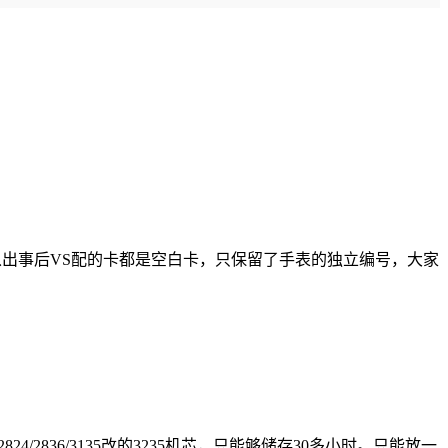
从出事后VS配的卡都是空白卡，只保留了手表的独立编号，大家
/2836/3135改的3235机芯，只能够储存30多小时。只能放一