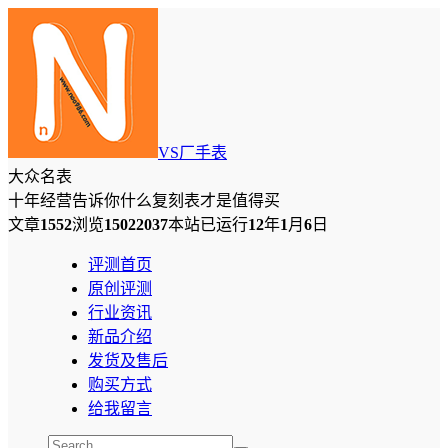
VS厂手表
大众名表
十年经营告诉你什么复刻表才是值得买
文章
1552
浏览
15022037
本站已运行
12
年
1
月
6
日
评测首页
原创评测
行业资讯
新品介绍
发货及售后
购买方式
给我留言