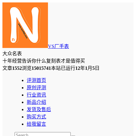
VS厂手表
大众名表
十年经营告诉你什么复刻表才是值得买
文章
1552
浏览
15015741
本站已运行
12
年
1
月
5
日
评测首页
原创评测
行业资讯
新品介绍
发货及售后
购买方式
给我留言