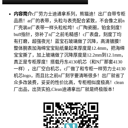
内容简介
c厂劳力士迪通拿系列，熊猫迪！出厂自带专柜
品质！ar厂的表带，头粒与表壳配合紧致，不会像之前n
厂壳装ar厂表带一样头粒松垮！c厂陶瓷圈，铂金刻度！
buff指针，弥补了n厂之前毛糙感！c厂表盘，刻度丁均
有打磨，超强夜光！蓝宝石玻璃做了沉降，高清镀膜！
整体腕表加海绵宝宝贴纸量起来厚度是12.4mm，把海绵
宝宝撕了，加上玻璃做了沉降厚度是12.2mm到12.1mm，
真正是专柜厚度！搭载丹东4130机芯（和N厂那套4130
一样），出厂空白机芯，c厂做了和专柜一样劳力士4130
机芯logo，而且比之前n厂刻字要清晰很多！出厂就省了
众多改装费，妥妥的性价比高，专柜相似度极高！clean
厂出品，出货实拍,Clean迪通拿出厂就是终极版本！