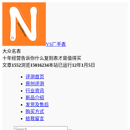
VS厂手表
大众名表
十年经营告诉你什么复刻表才是值得买
文章
1552
浏览
15016234
本站已运行
12
年
1
月
5
日
评测首页
原创评测
行业资讯
新品介绍
发货及售后
购买方式
给我留言