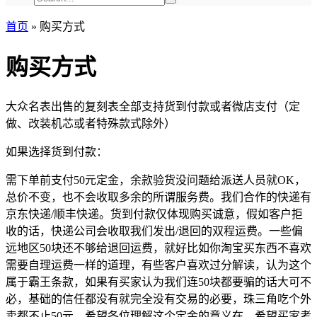
首页
»
购买方式
购买方式
大众名表出售的复刻表全部支持货到付款或者微店支付（定
做、改装机芯或者特殊款式除外）
如果选择货到付款：
需下单前支付50元定金，余款验货没问题给派送人员就OK，
总价不变，也不会收取多余的所谓服务费。我们合作的快递有
京东快递/顺丰快递。货到付款仅体现购买诚意，假如客户拒
收的话，快递公司会收取我们发出/退回的双程运费。一些偏
远地区50块还不够给退回运费，就好比如你淘宝买东西不喜欢
需要自理运费一样的道理，有些客户喜欢过分解读，认为这个
属于霸王条款，如果有买家认为我们连50块都要骗的话大可不
必，基础的信任都没有就完全没有交易的必要，珠三角吃个外
卖都不止50元，希望各位理解这个定金的意义在，希望买家考