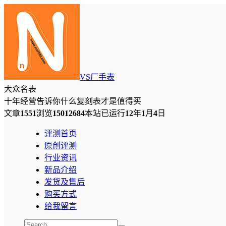
VS厂手表
大众名表
十年经营告诉你什么复刻表才是值得买
文章
1551
浏览
15012684
本站已运行
12
年
1
月
4
日
评测首页
原创评测
行业资讯
新品介绍
发货及售后
购买方式
给我留言