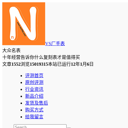
VS厂手表
大众名表
十年经营告诉你什么复刻表才是值得买
文章
1552
浏览
15019315
本站已运行
12
年
1
月
6
日
评测首页
原创评测
行业资讯
新品介绍
发货及售后
购买方式
给我留言