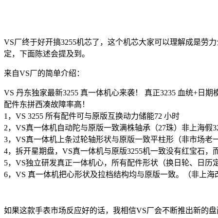
VS厂终于好开搞3255机芯了，这个机芯大家可以理解成是劳
定，下面陈述会提及到。
来自VS厂的简单介绍：
VS 丹东独家最新3255 真一体机心来袭！ 真正3235 血
配件东拼西凑故障率高！
1，VS 3255 所有配件可与原版互换动力储能72 小时
2，VS真一体机自动陀与原版一致满株轴承（27珠）非上海假32
3，VS真一体机上条过轮轴形状与原版一致平柱形（非市场老一代
4，拆开星期盘，VS真一体机与原版3255机一致没有红宝石，而上
5，VS独立研发真正一体机心，所有配件形状（换日轮、日历
6，VS 真一体机把心形状及拉档结构均与原版一致。（非上海改3
如果这款手表市场反应好的话，我相信VS厂会不断推出新的