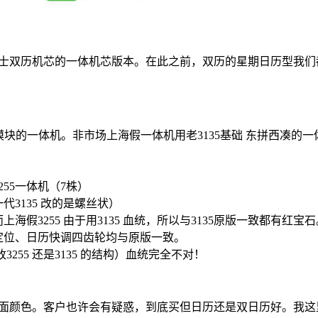
力士双历机芯的一体机芯版本。在此之前，双历的星期日历型我们都会
统+日期模块的一体机。非市场上海假一体机用老3135基础 东拼西
55一体机（7株）
3135 改的是螺丝状）
海假3255 由于用3135 血统，所以与3135原版一致都有红宝石
定位、日历快调四齿轮均与原版一致。
255 还是3135 的结构）血统完全不对！
盘面颜色。客户也许会有疑惑，到底买但日历还是双日历好。我