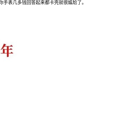
你手表几多钱回答起来都卡壳就很尴尬了。