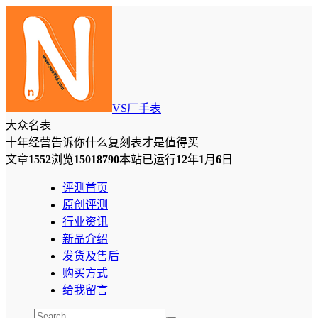
VS厂手表
大众名表
十年经营告诉你什么复刻表才是值得买
文章
1552
浏览
15018790
本站已运行
12
年
1
月
6
日
评测首页
原创评测
行业资讯
新品介绍
发货及售后
购买方式
给我留言