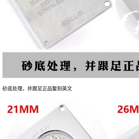
砂底处理，并跟足正品錾刻英文