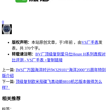
0
版权声明：
本站原创文章，于3年前 ，由
VS厂手表
发
表，共 370个字。
转载请注明：
BV厂顶级复刻爱马仕Heure H系列真假对
比评测 - VS厂手表
+复制链接
上一篇:
IWS厂万国海洋时计IW329101“海洋2000”35周年特别
版介绍
下一篇:
顶级复刻欧米茄碟飞真动能8810机芯版本做得怎么
样？
相关推荐
标签：