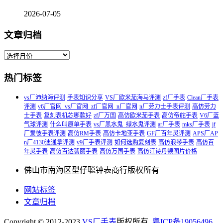
2026-07-05
文章归档
热门标签
vs厂沛纳海评测
手表知识分享
VS厂欧米茄海马评测
zf厂手表
Clean厂手表
评测
v6厂官网_vs厂官网_zf厂官网_n厂官网
n厂劳力士手表评测
高仿劳力
士手表
复刻表机芯哪款好
zf厂万国
高仿欧米茄手表
高仿帝舵手表
V6厂蓝
气球评测
什么叫原单手表
vs厂黑水鬼_绿水鬼评测
ar厂手表
mks厂手表
jf
厂爱彼手表评测
高仿RM手表
高仿卡地亚手表
GF厂百年灵评测
APS厂AP
n厂4130迪通拿评测
v9厂手表评测
如何选购复刻表
高仿浪琴手表
高仿百
年灵手表
高仿百达翡丽手表
高仿万国手表
高仿江诗丹顿图片价格
佛山市南海区型仔聪钟表商行版权所有
网站标签
文章归档
Copyright © 2012-2023
VS厂手表
版权所有.
粤ICP备19056496