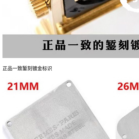
正品一致錾刻镀金标识