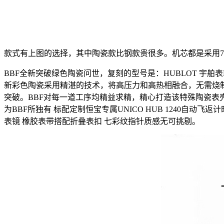
款式有上图的选择，其中陶瓷款比钢款贵很多。机芯都是采用7
BBF全新突破绿色陶瓷问世，复刻的型号是：HUBLOT 宇舶表
新彩色陶瓷采用精湛的技术，将高压力和高热相融合，无需烧
突破。BBF对每一道工序均精益求精，精心打造该特殊陶瓷表
为BBF所独有 标配定制恒宝专属UNICO HUB 1240自动飞
表镜 橡胶表带搭配折叠表扣 七彩纹指针质感无可挑剔。