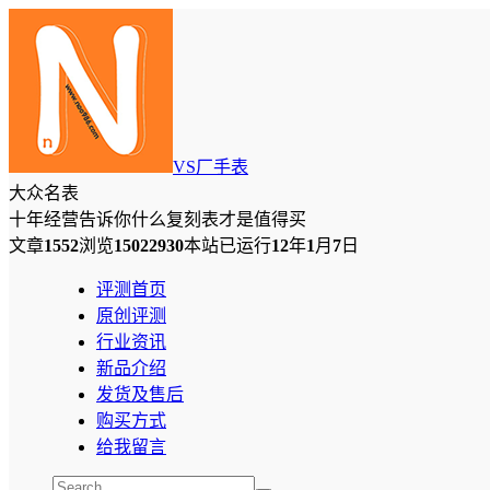
VS厂手表
大众名表
十年经营告诉你什么复刻表才是值得买
文章
1552
浏览
15022930
本站已运行
12
年
1
月
7
日
评测首页
原创评测
行业资讯
新品介绍
发货及售后
购买方式
给我留言