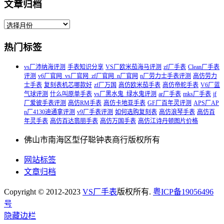
文章归档
热门标签
vs厂沛纳海评测
手表知识分享
VS厂欧米茄海马评测
zf厂手表
Clean厂手表
评测
v6厂官网_vs厂官网_zf厂官网_n厂官网
n厂劳力士手表评测
高仿劳力
士手表
复刻表机芯哪款好
zf厂万国
高仿欧米茄手表
高仿帝舵手表
V6厂蓝
气球评测
什么叫原单手表
vs厂黑水鬼_绿水鬼评测
ar厂手表
mks厂手表
jf
厂爱彼手表评测
高仿RM手表
高仿卡地亚手表
GF厂百年灵评测
APS厂AP
n厂4130迪通拿评测
v9厂手表评测
如何选购复刻表
高仿浪琴手表
高仿百
年灵手表
高仿百达翡丽手表
高仿万国手表
高仿江诗丹顿图片价格
佛山市南海区型仔聪钟表商行版权所有
网站标签
文章归档
Copyright © 2012-2023
VS厂手表
版权所有.
粤ICP备19056496
号
隐藏边栏