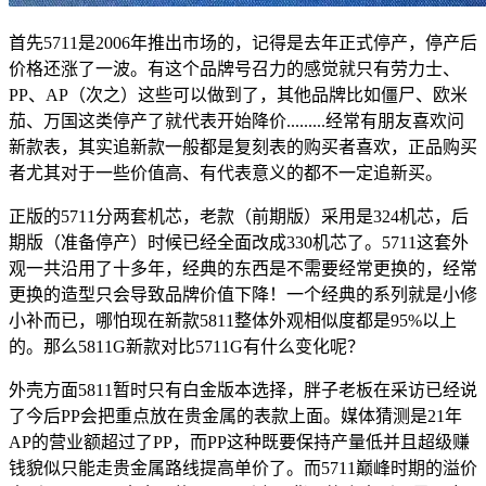
首先5711是2006年推出市场的，记得是去年正式停产，停产后
价格还涨了一波。有这个品牌号召力的感觉就只有劳力士、
PP、AP（次之）这些可以做到了，其他品牌比如僵尸、欧米
茄、万国这类停产了就代表开始降价.........经常有朋友喜欢问
新款表，其实追新款一般都是复刻表的购买者喜欢，正品购买
者尤其对于一些价值高、有代表意义的都不一定追新买。
正版的5711分两套机芯，老款（前期版）采用是324机芯，后
期版（准备停产）时候已经全面改成330机芯了。5711这套外
观一共沿用了十多年，经典的东西是不需要经常更换的，经常
更换的造型只会导致品牌价值下降！一个经典的系列就是小修
小补而已，哪怕现在新款5811整体外观相似度都是95%以上
的。那么5811G新款对比5711G有什么变化呢？
外壳方面5811暂时只有白金版本选择，胖子老板在采访已经说
了今后PP会把重点放在贵金属的表款上面。媒体猜测是21年
AP的营业额超过了PP，而PP这种既要保持产量低并且超级赚
钱貌似只能走贵金属路线提高单价了。而5711巅峰时期的溢价