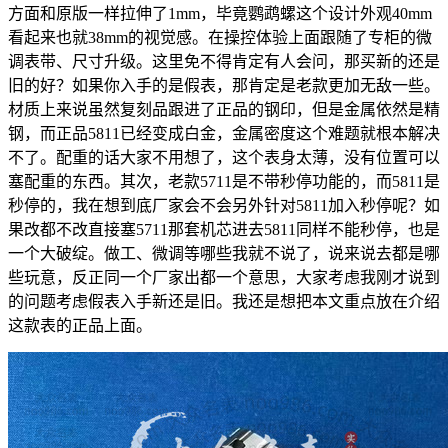
方面和原版一样拉伸了1mm，毕竟鹦鹉螺这个设计外观40mm
看起来也就38mm的视觉感。在操控体验上面跟随了专柜的微
调表带、尺寸升级。这里免不得肯定有人会问，那买新的还是
旧的好？如果你入手的是假表，那肯定是老款更加无敌一些。
材质上来说虽然复刻品跟进了正品的钢印，但是金属依然是精
钢，而正品5811已经变成白金，金属密度这个难题就根本解决
不了。配重的话大家不用想了，这个表身太薄，没有位置可以
塞配重的东西。其次，老款5711是不带秒停功能的，而5811是
秒停的，我在想到底厂家会不会另外针对5811加入秒停呢？如
果改都不改直接塞5711那套机芯进去5811同样不能秒停，也是
一个大破绽。做工、微调等哪些我就不说了，说来说去都是哪
些玩意，反正同一个厂家出都一个意思，大家考虑我刚才说到
的问题考虑假表入手新还是旧。我还是想把本文重点放在介绍
这款表的正品上面。