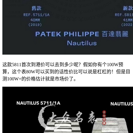
这款5811首次到港价可以去到多少呢？假如你有个100W预
算，这个表80W可以买到的话性价比可以说是杠杠的！但是目
测100W+的价格估计就是市场价了。