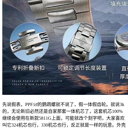
先说假表，PPF/zf的鹦鹉螺就不说了，假一体假齿轮。就说3k
的，无论新旧必然还是自家那套一体机芯了，这套机芯100%
继续会使用在新款5811G上面，可能就改个刻字吧，大家喜欢
叫它324机芯也行，330机芯也行，反正就是一样的玩意。外壳