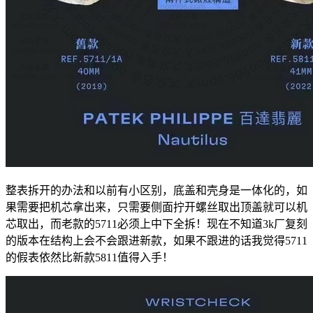
整表拆开的办法和以前有小区别，底盖和壳身是一体化的，如
果需要把机芯拿出来，只需要侧面拧开螺丝取出顶盖就可以机
芯取出，而老款的5711必须上中下全拆！现在不知道3k厂复刻
的版本在结构上会不会跟进新款，如果不跟进的话我觉得5711
的假表依然比新款5811值得入手！