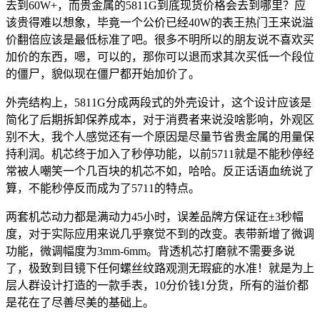
去到60W+，而贵金属的5811G到底现货价格会去到哪里？应
该贵得难以想象，毕竟一个公价已经40W的表王热门王来说溢
价翻倍应该是最低标准了吧。很多不明所以的朋友说不喜欢买
加价的东西，嗯，可以的，那你可以退而求其次买低一个段位
的僵尸，貌似现在僵尸都开始加价了。
外壳结构上，5811G分成两段式的外壳设计，这个设计应该是
简化了后期拆卸保养成本，对于消费者来说没啥影响，外观区
别不大，我个人感觉还有一个原因是尽量节省贵金属的用量保
持利润。机芯终于加入了秒停功能，以前5711就是不能秒停经
常被人嘲笑一个几百块的机芯不如，哈哈。反正话语血统说了
算，不能秒停反而成为了5711的特点。
两套机芯动力都是满动力45小时，误差品牌方保证在±3秒幅
度，对于实际应用来说几乎察觉不到的改变。表带新增了微调
功能，微调幅度为3mm-6mm。背透机芯打磨就不需要多说
了，极致到目镜下任何螺丝纹路观测无瑕疵的水准！就是为上
层人群设计打造的一款手表，10分价钱1分货，所有的溢价都
是花在了尽善尽美的基础上。