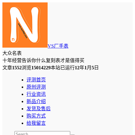
VS厂手表
大众名表
十年经营告诉你什么复刻表才是值得买
文章
1552
浏览
15014229
本站已运行
12
年
1
月
5
日
评测首页
原创评测
行业资讯
新品介绍
发货及售后
购买方式
给我留言