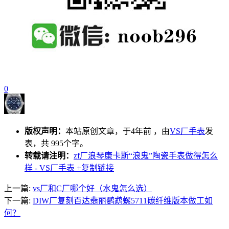
0
版权声明：
本站原创文章，于4年前 ，由
VS厂手表
发
表，共 995个字。
转载请注明：
zf厂浪琴康卡斯“浪鬼”陶瓷手表做得怎么
样 - VS厂手表
+复制链接
上一篇:
vs厂和C厂哪个好（水鬼怎么选）
下一篇:
DIW厂复刻百达翡丽鹦鹉螺5711碳纤维版本做工如
何？