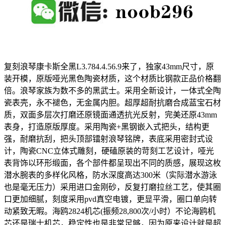
复刻浪琴康卡斯全黑L3.784.4.56.9来了，独家43mm尺寸，原
装开模，原版哑光黑色陶瓷材质，这个材质比钢款正品价格翻
倍。浪琴家族为数不多的黑武士。采用全新设计，一体式全陶
瓷表壳，永不褪色，无金属内胆。超厚超耐抗磨合成蓝宝石材
质，双面多层次打磨还原镜面通透抗光反射，完美还原43mm
表身，打造原版厚度。采用陶瓷+黑钢嵌入式把头，结构更
强，耐磨抗刮，把头顶部镭射浪琴铭牌，表底采用密封式设
计，陶瓷CNC立体式雕刻，硬磕原装的苛刻工艺设计，哑光
表背饰以环形缎面，各个部件都呈现出不同的质感，展现这枚
潜水腕表的多样化风格，防水深度高达300米（实际潜水游泳
也是毫无压力）采用进口金刚砂，反复打磨拉丝工艺，使其圈
口更加细腻，刻度采用pvd真空电镀，更显平滑，圈口单向转
动紧致无暇。海鸥2824机芯(振频28,800次/小时）不论海鸥机
芯还是瑞士机芯，稳定性也是非常足够，因为原来设计就是超