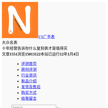
VS厂手表
大众名表
十年经营告诉你什么复刻表才是值得买
文章
1551
浏览
15013122
本站已运行
12
年
1
月
4
日
评测首页
原创评测
行业资讯
新品介绍
发货及售后
购买方式
给我留言