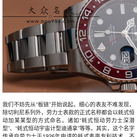
我们不妨先从“板链”开始说起。细心的表友不难发现，
除切利尼系列外，劳力士表款的正式名称都会以蚝式恒
动加某某型的方式命名。诸如“蚝式恒动劳力士深潜
型”、“蚝式恒动宇宙计型迪通拿”等等。其实，这个名字
传承自劳力士于1926年申请的蚝式表壳专利技术，不