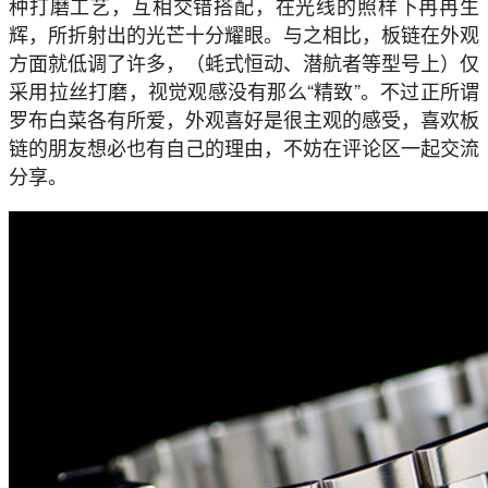
种打磨工艺，互相交错搭配，在光线的照样下冉冉生
辉，所折射出的光芒十分耀眼。与之相比，板链在外观
方面就低调了许多，（蚝式恒动、潜航者等型号上）仅
采用拉丝打磨，视觉观感没有那么“精致”。不过正所谓
罗布白菜各有所爱，外观喜好是很主观的感受，喜欢板
链的朋友想必也有自己的理由，不妨在评论区一起交流
分享。