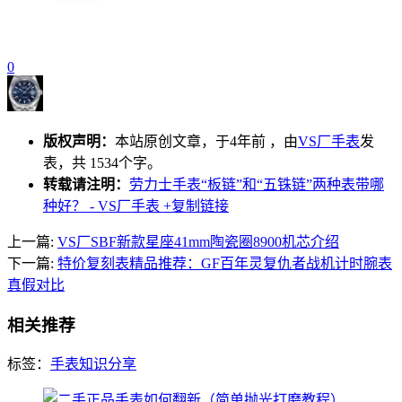
0
版权声明：
本站原创文章，于4年前 ，由
VS厂手表
发
表，共 1534个字。
转载请注明：
劳力士手表“板链”和“五铢链”两种表带哪
种好？ - VS厂手表
+复制链接
上一篇:
VS厂SBF新款星座41mm陶瓷圈8900机芯介绍
下一篇:
特价复刻表精品推荐：GF百年灵复仇者战机计时腕表
真假对比
相关推荐
标签：
手表知识分享