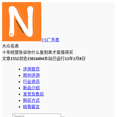
VS厂手表
大众名表
十年经营告诉你什么复刻表才是值得买
文章
1552
浏览
15024494
本站已运行
12
年
1
月
8
日
评测首页
原创评测
行业资讯
新品介绍
发货及售后
购买方式
给我留言