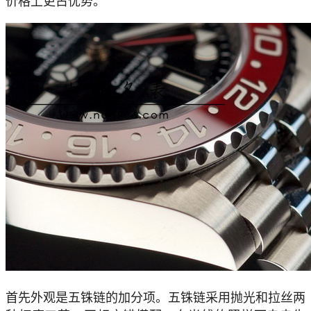
首先外观是五铢链的加分项。五铢链采用抛光和拉丝两