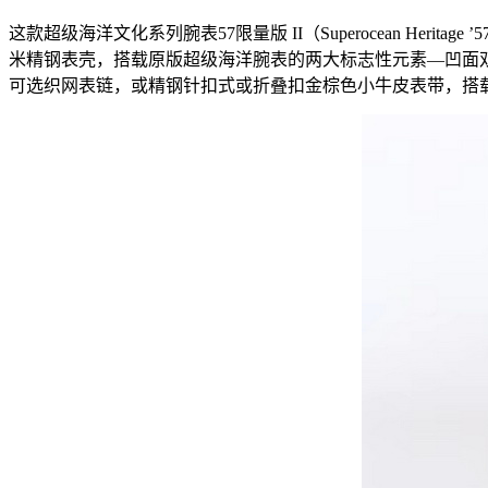
这款超级海洋文化系列腕表57限量版 II（Superocean Herita
米精钢表壳，搭载原版超级海洋腕表的两大标志性元素—凹面
可选织网表链，或精钢针扣式或折叠扣金棕色小牛皮表带，搭载经