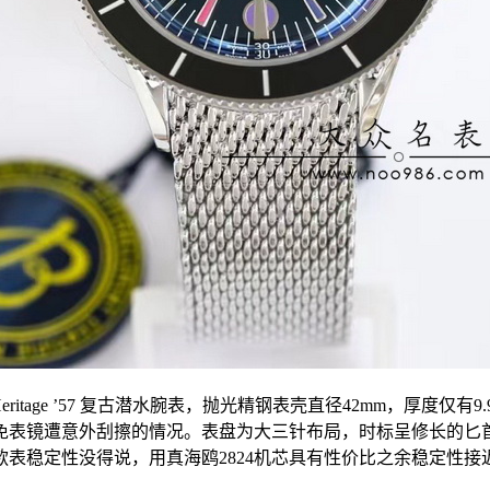
cean Heritage ’57 复古潜水腕表，抛光精钢表壳直径42mm
表镜遭意外刮擦的情况。表盘为大三针布局，时标呈修长的匕首形
款表稳定性没得说，用真海鸥2824机芯具有性价比之余稳定性接