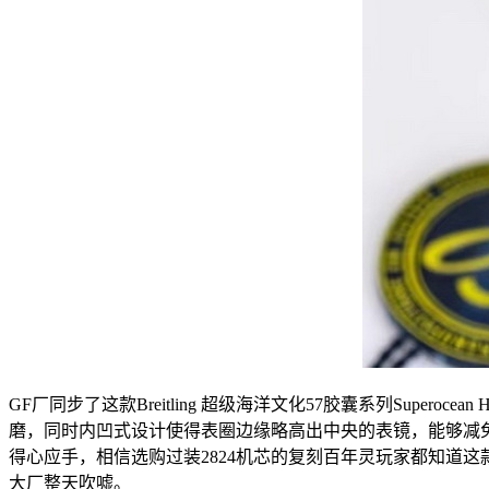
GF厂同步了这款Breitling 超级海洋文化57胶囊系列Supero
磨，同时内凹式设计使得表圈边缘略高出中央的表镜，能够减免
得心应手，相信选购过装2824机芯的复刻百年灵玩家都知道这
大厂整天吹嘘。