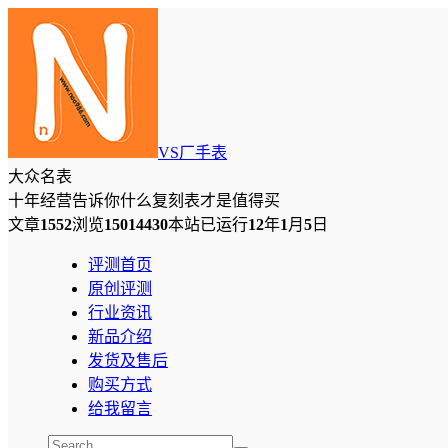
VS厂手表
大众名表
十年经营告诉你什么复刻表才是值得买
文章
1552
浏览
15014430
本站已运行
12
年
1
月
5
日
评测首页
原创评测
行业资讯
新品介绍
发货及售后
购买方式
给我留言