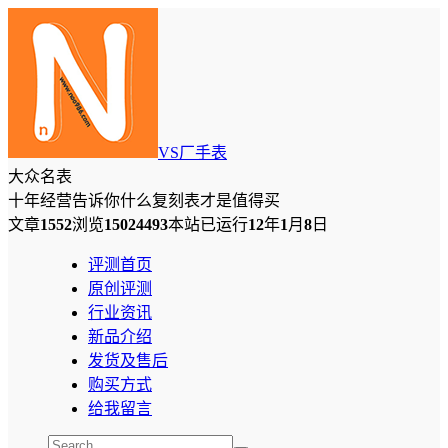
VS厂手表
大众名表
十年经营告诉你什么复刻表才是值得买
文章
1552
浏览
15024493
本站已运行
12
年
1
月
8
日
评测首页
原创评测
行业资讯
新品介绍
发货及售后
购买方式
给我留言