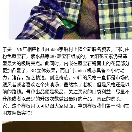
于是：V9厂相应推出Hublot宇舶村上隆全新联名腕表，同时由
粉色蓝宝石，紫水晶等487颗宝石组成的，太阳花元素仍是造
型最大的吸睛亮点。此同时，内嵌在蓝宝石镜面上的花蕊部分
更加凸显了，3D立体效果，而自制Unico 机芯具备72小时动
力，诸存，技艺精湛。创造奇迹。v9厂的风格一直都是市场的
跟风者或者喜欢吃个头啖汤，虽然换了老板，但是风格还是以
前的路线。号称出品便是极品，关注买家的口袋利益，尽量不
升级或者以最少的升级次数做出最好的产品，真正的佛系厂
家，这个样板月底可以跟大家见面，拿到样板我们第一时间在
朋友圈做实拍！