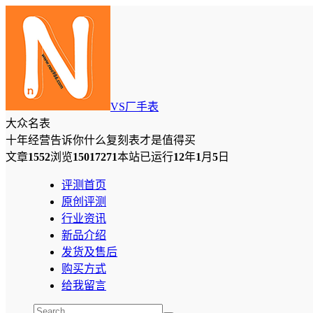
VS厂手表
大众名表
十年经营告诉你什么复刻表才是值得买
文章
1552
浏览
15017271
本站已运行
12
年
1
月
5
日
评测首页
原创评测
行业资讯
新品介绍
发货及售后
购买方式
给我留言