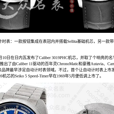
两款计时表：一款按钮集成在表冠内并搭载Sellita基础机芯，另
10日在日内瓦发布了Caliber 3019PHC机芯，并取了个响亮的名
iber 11驱动的百年灵ChronoMatic和豪雅Autavia、Carrer
是钟表品牌最早涉足自动计时表领域。不过，首个让自动计时表上市发
的Seiko 5 Speed-Timer早在1969年5月便低调上市了。