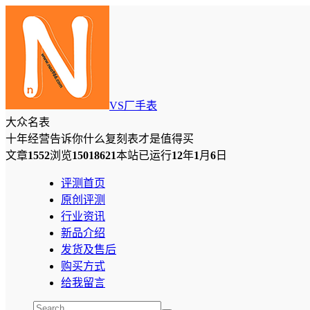
VS厂手表
大众名表
十年经营告诉你什么复刻表才是值得买
文章
1552
浏览
15018621
本站已运行
12
年
1
月
6
日
评测首页
原创评测
行业资讯
新品介绍
发货及售后
购买方式
给我留言