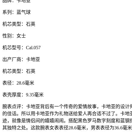
品牌：卡地亚
系列：蓝气球
机芯类型：石英
性别：女士
机芯型号：Cal.057
出产厂商：卡地亚
机芯类型：石英
表径：28.6毫米
表壳厚度：9.35毫米
腕表点评：卡地亚背后有一个传奇的爱情故事，卡地亚的设计
的佳话。所以用卡地亚作为礼物送给爱人再合适不过了。卡地
迹，就像是情侣间的嬉嬉闹闹。搭配黑色罗马数字刻度和蓝钢
其独特之处。这款腕表女表表径28.6毫米，男表表径为36.6