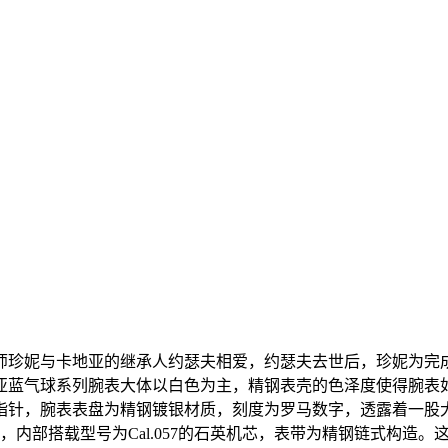
师珍妮与卡地亚的继承人约瑟夫相爱，约瑟夫去世后，珍妮为完
亚蓝气球系列腕表大体以白色为主，精钢表壳的色泽度使得腕表
指针，腕表表盘为精钢镀银材质，刻度为罗马数字，透露着一股
毫米，内部搭载型号为Cal.057的石英机芯，表带为精钢链式构