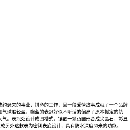
成约瑟夫的事业，拼命的工作，因一段爱情故事成就了一个品牌
如气球般轻盈，幽蓝的表冠好似不听话的偏离了原本拟定的轨
大气。表冠处设计成凹槽式，镶嵌一颗凸圆形合成尖晶石，彰显
造。这款另外这款表为密闭表底设计，具有防水深度30米的功能。