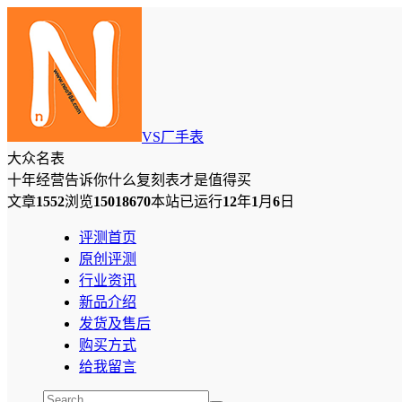
VS厂手表
大众名表
十年经营告诉你什么复刻表才是值得买
文章
1552
浏览
15018670
本站已运行
12
年
1
月
6
日
评测首页
原创评测
行业资讯
新品介绍
发货及售后
购买方式
给我留言