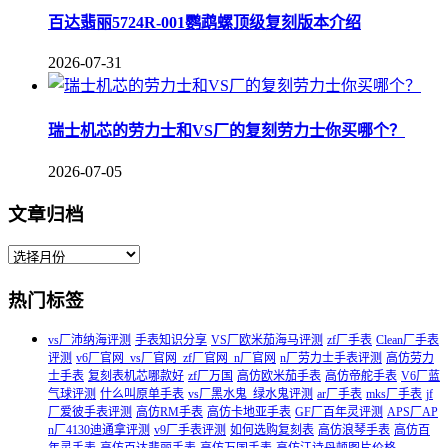
百达翡丽5724R-001鹦鹉螺顶级复刻版本介绍
2026-07-31
瑞士机芯的劳力士和VS厂的复刻劳力士你买哪个？
2026-07-05
文章归档
热门标签
vs厂沛纳海评测
手表知识分享
VS厂欧米茄海马评测
zf厂手表
Clean厂手表
评测
v6厂官网_vs厂官网_zf厂官网_n厂官网
n厂劳力士手表评测
高仿劳力
士手表
复刻表机芯哪款好
zf厂万国
高仿欧米茄手表
高仿帝舵手表
V6厂蓝
气球评测
什么叫原单手表
vs厂黑水鬼_绿水鬼评测
ar厂手表
mks厂手表
jf
厂爱彼手表评测
高仿RM手表
高仿卡地亚手表
GF厂百年灵评测
APS厂AP
n厂4130迪通拿评测
v9厂手表评测
如何选购复刻表
高仿浪琴手表
高仿百