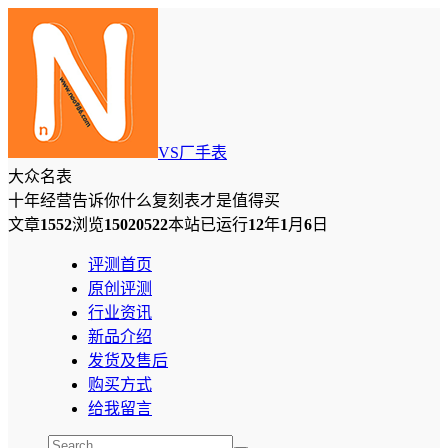
VS厂手表
大众名表
十年经营告诉你什么复刻表才是值得买
文章
1552
浏览
15020522
本站已运行
12
年
1
月
6
日
评测首页
原创评测
行业资讯
新品介绍
发货及售后
购买方式
给我留言