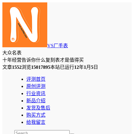
VS厂手表
大众名表
十年经营告诉你什么复刻表才是值得买
文章
1552
浏览
15017895
本站已运行
12
年
1
月
5
日
评测首页
原创评测
行业资讯
新品介绍
发货及售后
购买方式
给我留言