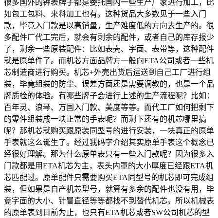
很多国外的钟表牌子都是委托国内一些生产厂家进行加工，比
如包工包料、来料加工也有。这种货品大多数见于一些入门
款，毕竟入门款是以高销量，生产难度低的方向去生产的。很
多配件厂代工完后，就会有剩余的配件，或者自己的库存报少
了，剩余一些原装配件：比如表壳、字面、表带等，这种配件
就是原单件了。而机芯方面品牌方一般向ETA公司或者一些机
芯制造商进行购买。机芯+外壳出货后运送到自己工厂进行组
装，毕竟组装的防尘、误差方面还是需要调教的，也是一个品
牌质检的体验。有哪些牌子会进行上述的生产流程呢？比如：
百年灵、浪琴、万国入门款、美度等等。而代工厂如何把剩下
的零件组装成一块正常的手表呢？而剩下还有的机芯哪里搞
呢？那机芯就购买跟原装同型号的进行安装，一块真正的原单
手表就这么诞生了。经过我码字介绍其实原单手表这个概念已
经很好理解。那为什么原单表只有一些入门款呢？因为很多入
门款都是用ETA机芯为主，表头内罩的大小厚度已经跟ETA机
芯匹配过。原单配件只需要购买ETA同型号的机芯即可完成组
装，但如果是自产机芯型号，就算有多余的配件也没有用，毕
竟字面的大小、针冒直径等等都找不到替代机芯。所以机械表
的原单表到目前为止，也只有ETA机芯或者SW公司机芯的型